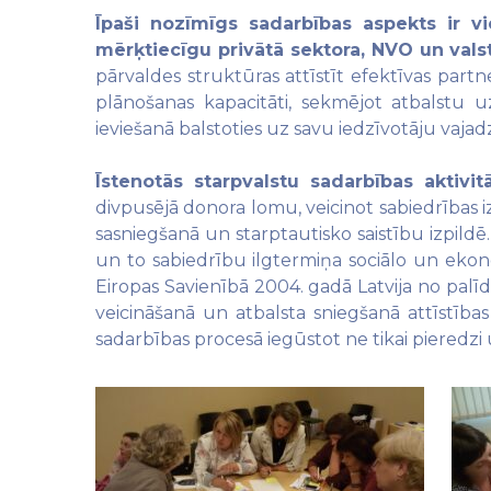
Īpaši nozīmīgs sadarbības aspekts ir vi
mērķtiecīgu privātā sektora, NVO un vals
pārvaldes struktūras attīstīt efektīvas partn
plānošanas kapacitāti, sekmējot atbalstu uz
ieviešanā balstoties uz savu iedzīvotāju vaja
Īstenotās starpvalstu sadarbības aktivit
divpusējā donora lomu, veicinot sabiedrības i
sasniegšanā un starptautisko saistību izpildē
un to sabiedrību ilgtermiņa sociālo un eko
Eiropas Savienībā 2004. gadā Latvija no palīd
veicināšanā un atbalsta sniegšanā attīstības 
sadarbības procesā iegūstot ne tikai pieredzi 