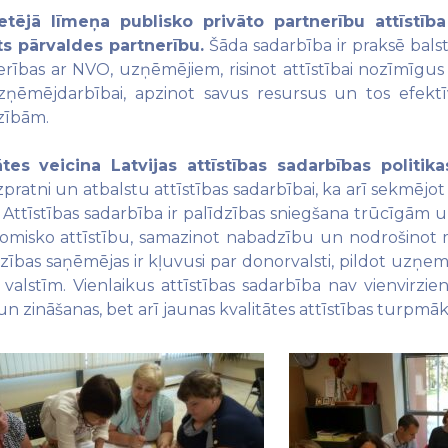
etējā līmeņa publisko privāto partnerību attīstī
ts pārvaldes partnerību.
Šāda sadarbība ir praksē bals
erības ar NVO, uzņēmējiem, risinot attīstībai nozīmīgus
ņēmējdarbībai, apzinot savus resursus un tos efektīvi i
dzībām.
ātes veicina Latvijas attīstības sadarbības polit
zpratni un atbalstu attīstības sadarbībai, ka arī sekmējot
. Attīstības sadarbība ir palīdzības sniegšana trūcīgām u
nomisko attīstību, samazinot nabadzību un nodrošinot m
zības saņēmējas ir kļuvusi par donorvalsti, pildot uzņemtā
valstīm. Vienlaikus attīstības sadarbība nav vienvirziena
un zināšanas, bet arī jaunas kvalitātes attīstības turpmāka