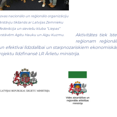
ovas nacionālo un reģionālo organizāciju
rstāvju tikšanās ar Latvijas Zemnieku
federācija un sieviešu kluba “Liepas”
Aktivitātes tiek īs
rstāvēm Agitu Hauku un Aigu Kuzmu.
reģionam reģionālā
 un efektīvai līdzdalībai un starpnozariskiem ekonomiskās
ojektu līdzfinansē LR Ārlietu ministrija.