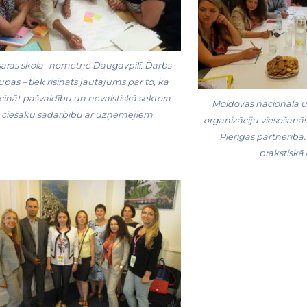
aras skola- nometne Daugavpilī. Darbs
upās – tiek risināts jautājums par to, kā
cināt pašvaldību un nevalstiskā sektora
Moldovas nacionāla u
ciešāku sadarbību ar uzņēmējiem.
organizāciju viesošanās
Pierīgas partnerība.
prakstiskā