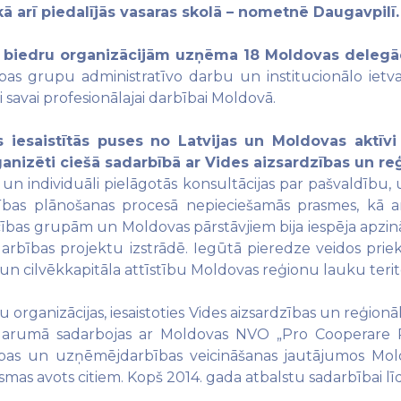
 kā arī piedalījās vasaras skolā – nometnē Daugavpilī.
r biedru organizācijām uzņēma 18 Moldovas delegāc
īcības grupu administratīvo darbu un institucionālo ietv
i savai profesionālajai darbībai Moldovā.
s iesaistītās puses no Latvijas un Moldovas aktīvi
izēti ciešā sadarbībā ar Vides aizsardzības un reģio
 un individuāli pielāgotās konsultācijas par pašvaldību
stības plānošanas procesā nepieciešamās prasmes, kā
cības grupām un Moldovas pārstāvjiem bija iespēja apzinā
darbības projektu izstrādē. Iegūtā pieredze veidos pri
un cilvēkkapitāla attīstību Moldovas reģionu lauku terito
organizācijas, iesaistoties Vides aizsardzības un reģionāl
arumā sadarbojas ar Moldovas NVO „Pro Cooperare Re
tības un uzņēmējdarbības veicināšanas jautājumos Moldo
smas avots citiem. Kopš 2014. gada atbalstu sadarbībai līd