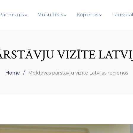
Par mums
Mūsu tīkls
Kopienas
Lauku at
RSTĀVJU VIZĪTE LATVI
Home
Moldovas pārstāvju vizīte Latvijas reģionos