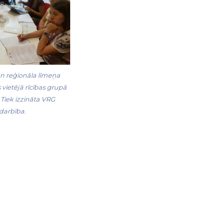
n reģionāla līmeņa
 vietējā rīcības grupā
 Tiek izzināta VRG
 darbība.