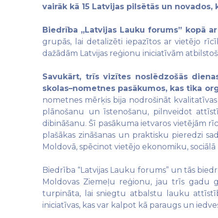
vairāk kā 15 Latvijas pilsētās un novados,
Biedrība „Latvijas Lauku forums” kopā a
grupās, lai detalizēti iepazītos ar vietējo r
dažādām Latvijas reģionu iniciatīvām atbilstoš
Savukārt, trīs vizītes noslēdzošās diena
skolas–nometnes pasākumos, kas tika organ
nometnes mērķis bija nodrošināt kvalitatīvas
plānošanu un īstenošanu, pilnveidot attī
dibināšanu. Šī pasākuma ietvaros vietējām rī
plašākas zināšanas un praktisku pieredzi sa
Moldovā, spēcinot vietējo ekonomiku, sociālā 
Biedrība “Latvijas Lauku forums” un tās biedru 
Moldovas Ziemeļu reģionu, jau trīs gadu g
turpināta, lai sniegtu atbalstu lauku attīs
iniciatīvas, kas var kalpot kā paraugs un iedve