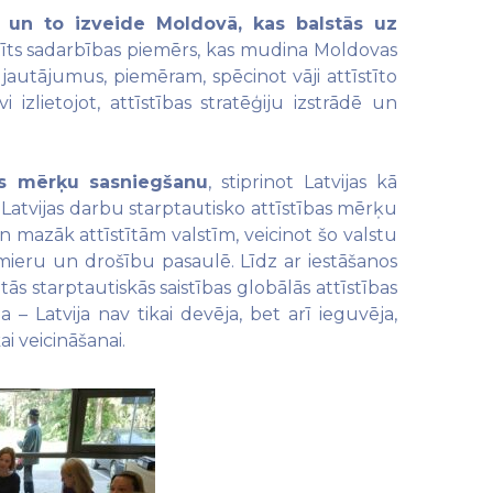
ba un to izveide Moldovā, kas balstās uz
tīts sadarbības piemērs, kas mudina Moldovas
 jautājumus, piemēram, spēcinot vāji attīstīto
zlietojot, attīstības stratēģiju izstrādē un
ikas mērķu sasniegšanu
, stiprinot Latvijas kā
 Latvijas darbu starptautisko attīstības mērķu
n mazāk attīstītām valstīm, veicinot šo valstu
ieru un drošību pasaulē. Līdz ar iestāšanos
s starptautiskās saistības globālās attīstības
 – Latvija nav tikai devēja, bet arī ieguvēja,
i veicināšanai.