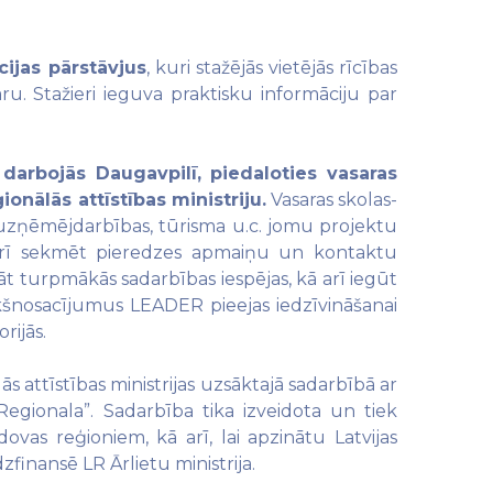
ijas pārstāvjus
, kuri stažējās vietējās rīcības
aru. Stažieri ieguva praktisku informāciju par
 darbojās Daugavpilī, piedaloties vasaras
nālās attīstības ministriju.
Vasaras skolas-
, uzņēmējdarbības, tūrisma u.c. jomu projektu
 arī sekmēt pieredzes apmaiņu un kontaktu
t turpmākās sadarbības iespējas, kā arī iegūt
ekšnosacījumus LEADER pieejas iedzīvināšanai
rijās.
ās attīstības ministrijas uzsāktajā sadarbībā ar
gionala”. Sadarbība tika izveidota un tiek
vas reģioniem, kā arī, lai apzinātu Latvijas
zfinansē LR Ārlietu ministrija.