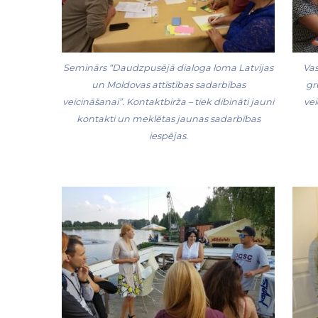
Seminārs “Daudzpusējā dialoga loma Latvijas
Vas
un Moldovas attīstības sadarbības
gr
veicināšanai”. Kontaktbirža – tiek dibināti jauni
vei
kontakti un meklētas jaunas sadarbības
iespējas.