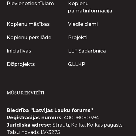
Pievienoties tīklam
Kopienu
pamatinformācija
Kopienu mācības
Viedie ciemi
Kopienu persilāde
Projekti
Iniciatīvas
LLF Sadarbnīca
Dižprojekts
6.LLKP
MŪSU REKVIZĪTI
Biedrība “Latvijas Lauku forums”
Reģistrācijas numurs:
40008090394
Juridiskā adrese:
Strauti, Kolka, Kolkas pagasts,
Talsu novads, LV-3275