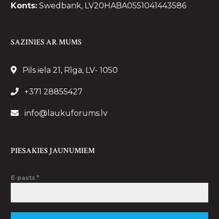
Konts:
Swedbank, LV20HABA0551041443586
SAZINIES AR MUMS
Pils iela 21, Rīga, LV- 1050
+371 28855427
info@laukuforums.lv
PIESAKIES JAUNUMIEM
E-pasts
*