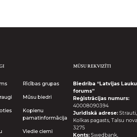
GI
MŪSU REKVIZĪTI
ums
Rīcības grupas
Biedrība “Latvijas Lauku
forums”
raugi
Mūsu biedri
Reģistrācijas numurs:
40008090394
oties
Kopienu
Juridiskā adrese:
Strauti,
pamatinformācija
Kolkas pagasts, Talsu nova
3275
u
Viedie ciemi
Konts:
Swedbank,