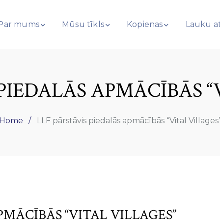
Par mums
Mūsu tīkls
Kopienas
Lauku at
PIEDALĀS APMĀCĪBĀS “
Home
LLF pārstāvis piedalās apmācībās “Vital Villages
PMĀCĪBĀS “VITAL VILLAGES”