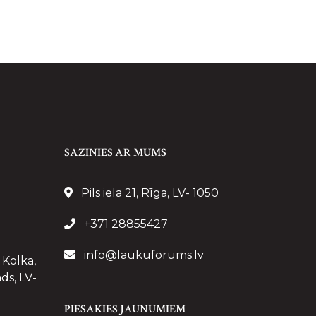
SAZINIES AR MUMS
Pils iela 21, Rīga, LV- 1050
+371 28855427
info@laukuforums.lv
 Kolka,
ds, LV-
PIESAKIES JAUNUMIEM