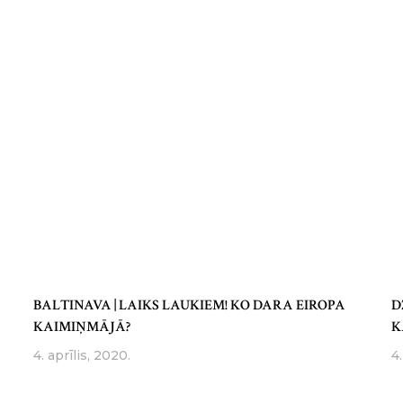
BALTINAVA | LAIKS LAUKIEM! KO DARA EIROPA
D
KAIMIŅMĀJĀ?
K
4. aprīlis, 2020.
4.