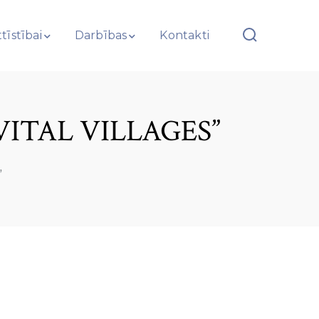
tīstībai
Darbības
Kontakti
VITAL VILLAGES”
”