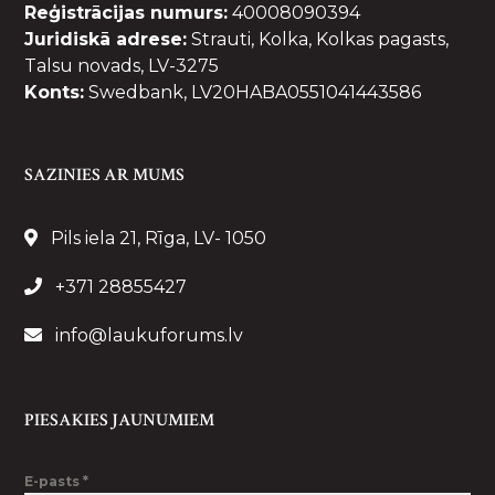
Reģistrācijas numurs:
40008090394
Juridiskā adrese:
Strauti, Kolka, Kolkas pagasts,
Talsu novads, LV-3275
Konts:
Swedbank, LV20HABA0551041443586
SAZINIES AR MUMS
Pils iela 21, Rīga, LV- 1050
+371 28855427
info@laukuforums.lv
PIESAKIES JAUNUMIEM
E-pasts
*