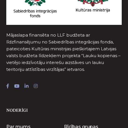
Mājaslapa finansēta no LLF budžeta ar
līdzfinansējumu no Sabiedrības integrācijas fonda,
pateicoties Kultūras ministrijas piešķirtajiem Latvijas
valsts budžeta līdzekļiem projekta “Lauku kopienas –
vietējo iedzīvotāju interešu aizstāves un lauku
teritoriju attīstības virzītājas” ietvaros.
NODERĪGI
Par mums
Rīcības grupas