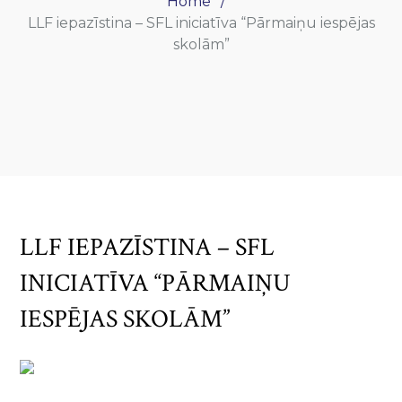
Home
LLF iepazīstina – SFL iniciatīva “Pārmaiņu iespējas
skolām”
LLF IEPAZĪSTINA – SFL
INICIATĪVA “PĀRMAIŅU
IESPĒJAS SKOLĀM”