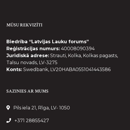
MŪSU REKVIZĪTI
Biedrība “Latvijas Lauku forums”
Reģistrācijas numurs:
40008090394
Juridiskā adrese:
Strauti, Kolka, Kolkas pagasts,
Talsu novads, LV-3275
Konts:
Swedbank, LV20HABA0551041443586
SAZINIES AR MUMS
Pils iela 21, Rīga, LV- 1050
+371 28855427