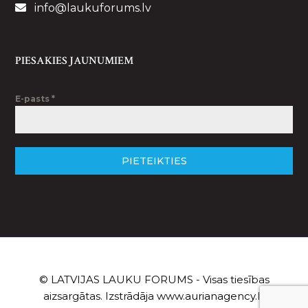
info@laukuforums.lv
PIESAKIES JAUNUMIEM
E-pasts
*
PIETEIKTIES
© LATVIJAS LAUKU FORUMS - Visas tiesības
aizsargātas. Izstrādāja
www.aurianagency.lv