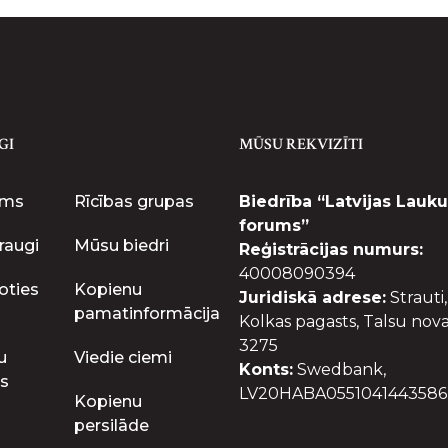
GI
MŪSU REKVIZĪTI
ums
Rīcības grupas
Biedrība “Latvijas Lauku
forums”
raugi
Mūsu biedri
Reģistrācijas numurs:
40008090394
oties
Kopienu
Juridiskā adrese:
Strauti,
pamatinformācija
Kolkas pagasts, Talsu nova
3275
u
Viedie ciemi
Konts:
Swedbank,
s
LV20HABA0551041443586
Kopienu
persilāde