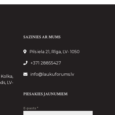
SAZINIES AR MUMS
Pils iela 21, Rīga, LV- 1050
+371 28855427
info@laukuforums.lv
 Kolka,
ds, LV-
PIESAKIES JAUNUMIEM
E-pasts
*