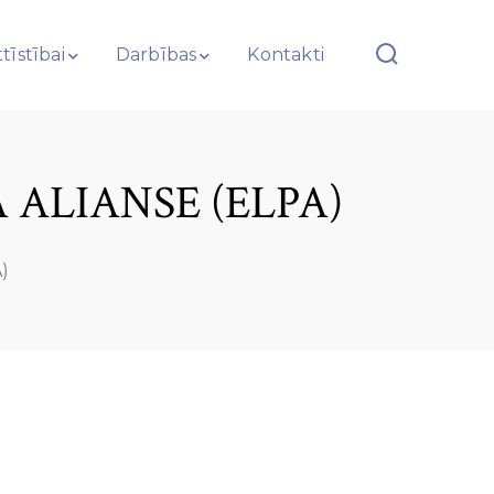
tīstībai
Darbības
Kontakti
Ā ALIANSE (ELPA)
A)