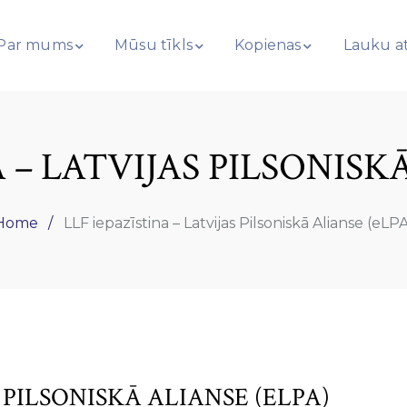
Par mums
Mūsu tīkls
Kopienas
Lauku at
 – LATVIJAS PILSONISK
Home
LLF iepazīstina – Latvijas Pilsoniskā Alianse (eLP
S PILSONISKĀ ALIANSE (ELPA)