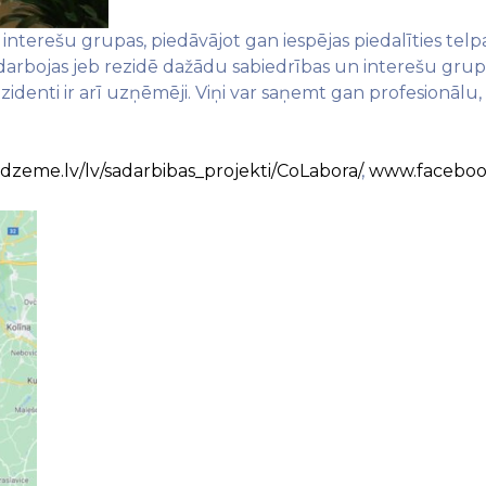
interešu grupas, piedāvājot gan iespējas piedalīties te
arbojas jeb rezidē dažādu sabiedrības un interešu grupu 
zidenti ir arī uzņēmēji. Viņi var saņemt gan profesionāl
dzeme.lv/lv/sadarbibas_projekti/CoLabora/
,
www.facebook