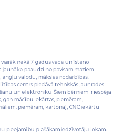
u vairāk nekā 7 gadus vada un īsteno
des jaunāko paaudzi no pavisam maziem
, angļu valodu, mākslas nodarbības,
lītības centrs piedāvā tehniskās jaunrades
anu un elektroniku. Šiem bērniem ir iespēja
s, gan mācību iekārtas, piemēram,
eriāliem, piemēram, kartona), CNC iekārtu
umu pieejamību plašākam iedzīvotāju lokam.