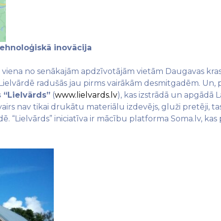
tehnoloģiskā inovācija
, viena no senākajām apdzīvotājām vietām Daugavas krastā.
Lielvārdē radušās jau pirms vairākām desmitgadēm. Un, p
 “Lielvārds”
(
www.lielvards.lv
), kas izstrādā un apgādā L
 vairs nav tikai drukātu materiālu izdevējs, gluži pretēji
. “Lielvārds” iniciatīva ir mācību platforma Soma.lv, kas