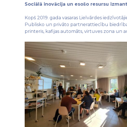
Sociālā inovācija un esošo resursu izman
Kopš 2019. gada vasaras Lielvārdes iedzīvot
Publisko un privāto partnerattiecību biedrība
printeris, kafijas automāts, virtuves zona un a