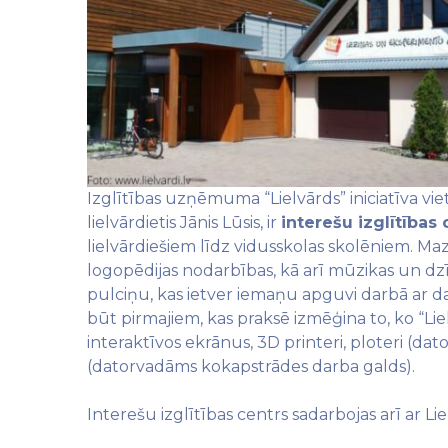
Izglītības uzņēmuma “Lielvārds” iniciatīva vi
lielvārdietis Jānis Lūsis, ir
interešu izglītības 
lielvārdiešiem līdz vidusskolas skolēniem. M
logopēdijas nodarbības, kā arī mūzikas un dzī
pulciņu, kas ietver iemaņu apguvi darbā ar 
būt pirmajiem, kas praksē izmēģina to, ko “L
interaktīvos ekrānus, 3D printeri, ploteri (da
(datorvadāms kokapstrādes darba galds).
Interešu izglītības centrs sadarbojas arī ar