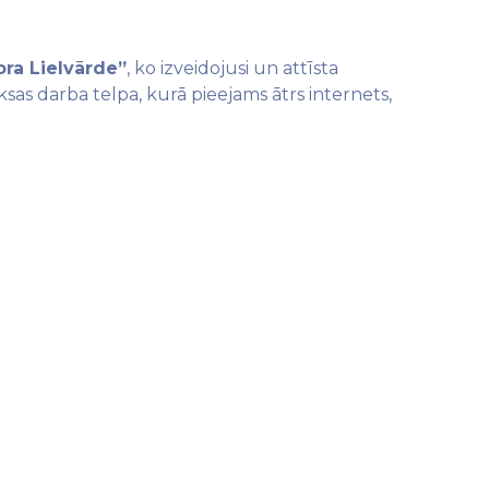
ra Lielvārde”
, ko izveidojusi un attīsta
sas darba telpa, kurā pieejams ātrs internets,