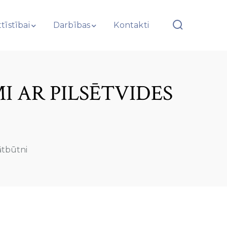
tīstībai
Darbības
Kontakti
I AR PILSĒTVIDES
ātbūtni