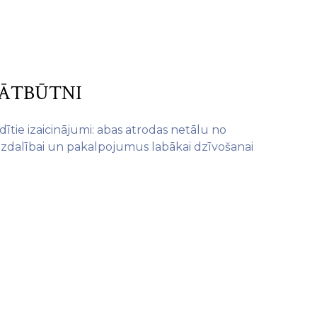
LĀTBŪTNI
dītie izaicinājumi: abas atrodas netālu no
līdzdalībai un pakalpojumus labākai dzīvošanai