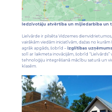
Iedzīvotāju atvērtība un mijiedarbība un 
Lielvārde ir pilsēta Vidzemes dienvidrietumos
vairākām viedām iniciatīvām, dažas no kurām 
agrāk apgāds, šobrīd –
izglītības uzņēmums
solī ar laikmeta inovācijām, šobrīd “Lielvārds”
tehnoloģiju integrēšanā mācību saturā un vidē
klasēm.