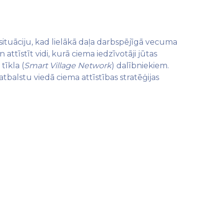
situāciju, kad lielākā daļa darbspējīgā vecuma
ttīstīt vidi, kurā ciema iedzīvotāji jūtas
tīkla (
Smart Village Network
) dalībniekiem.
balstu viedā ciema attīstības stratēģijas