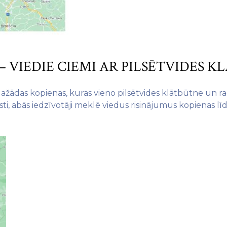
 VIEDIE CIEMI AR PILSĒTVIDES K
dažādas kopienas, kuras vieno pilsētvides klātbūtne un ra
isti, abās iedzīvotāji meklē viedus risinājumus kopienas 