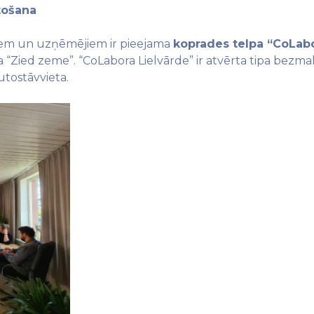
tošana
ājiem un uzņēmējiem ir pieejama
koprades telpa “CoLabo
 “Zied zeme”. “CoLabora Lielvārde” ir atvērta tipa bezmak
utostāvvieta.