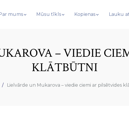
Par mums
Mūsu tīkls
Kopienas
Lauku at
KAROVA – VIEDIE CIEM
KLĀTBŪTNI
Lielvārde un Mukarova – viedie ciemi ar pilsētvides kl