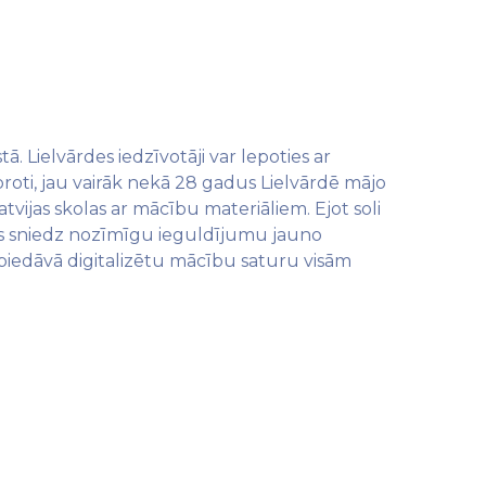
 Lielvārdes iedzīvotāji var lepoties ar
roti, jau vairāk nekā 28 gadus Lielvārdē mājo
atvijas skolas ar mācību materiāliem. Ejot soli
, tas sniedz nozīmīgu ieguldījumu jauno
 piedāvā digitalizētu mācību saturu visām