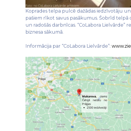
Koprades telpa pulcē dažādas iedzīvotāju un 
pašiem rīkot savus pasākumus. Šobrīd telpā d
un radošās darbnīcas. “CoLabora Lielvārde” re
biznesa sākumā.
Informācija par “CoLabora Lielvārde”:
www.zie