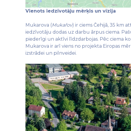
Vienots iedzīvotāju mērķis un vīzija
Mukarova (
Mukařov
) ir ciems Čehijā, 35 km 
iedzīvotāju dodas uz darbu ārpus ciema. Pašvald
piederīgi un aktīvi līdzdarbojas. Pēc ciema ko
Mukarova ir arī viens no projekta Eiropas mēr
izstrādei un pilnveidei.