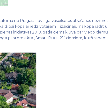
attālumā no Prāgas. Tuvā galvaspilsētas atrašanās nozīmē 
ībai kopā ar iedzīvotājiem ir izaicinājums kopā radīt un a
pienas iniciatīvas 2019. gadā ciems kļuva par Viedo ciemu 
oga pilotprojekta „Smart Rural 21” ciemiem, kurš saņem at