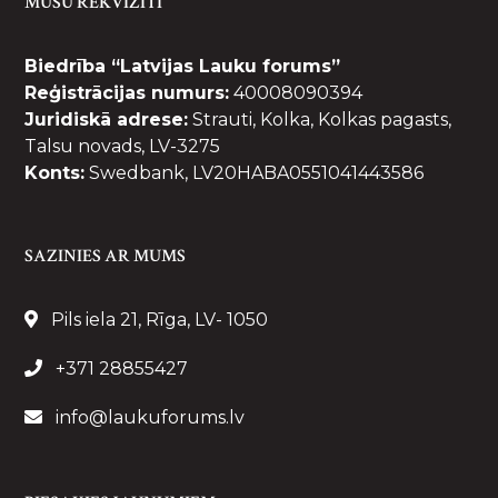
MŪSU REKVIZĪTI
Biedrība “Latvijas Lauku forums”
Reģistrācijas numurs:
40008090394
Juridiskā adrese:
Strauti, Kolka, Kolkas pagasts,
Talsu novads, LV-3275
Konts:
Swedbank, LV20HABA0551041443586
SAZINIES AR MUMS
Pils iela 21, Rīga, LV- 1050
+371 28855427
info@laukuforums.lv