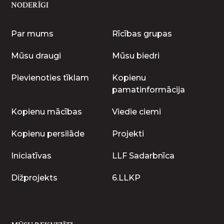
NODERĪGI
Par mums
Rīcības grupas
Mūsu draugi
Mūsu biedri
Pievienoties tīklam
Kopienu
pamatinformācija
Kopienu mācības
Viedie ciemi
Kopienu persilāde
Projekti
Iniciatīvas
LLF Sadarbnīca
Dižprojekts
6.LLKP