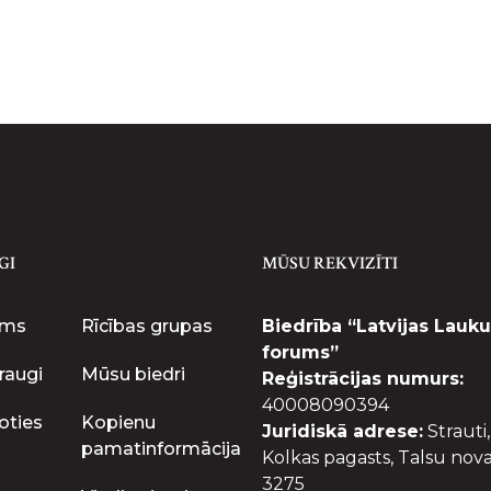
GI
MŪSU REKVIZĪTI
ums
Rīcības grupas
Biedrība “Latvijas Lauku
forums”
raugi
Mūsu biedri
Reģistrācijas numurs:
40008090394
oties
Kopienu
Juridiskā adrese:
Strauti,
pamatinformācija
Kolkas pagasts, Talsu nova
3275