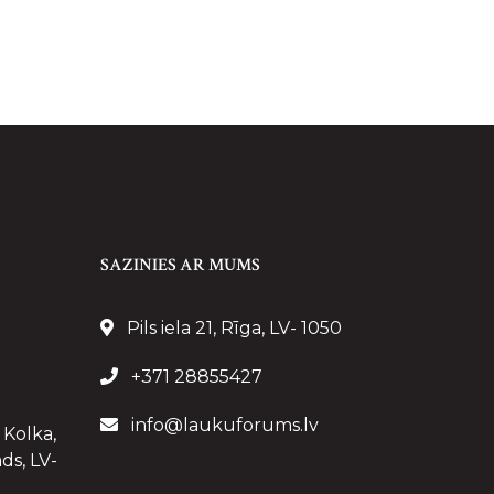
SAZINIES AR MUMS
Pils iela 21, Rīga, LV- 1050
+371 28855427
info@laukuforums.lv
 Kolka,
ds, LV-