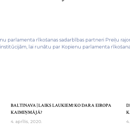
enu parlamenta rīkošanas sadarbības partneri Preiļu raj
nstitūcijām, lai runātu par Kopienu parlamenta rīkošana
BALTINAVA | LAIKS LAUKIEM! KO DARA EIROPA
D
KAIMIŅMĀJĀ?
K
4. aprīlis, 2020.
4.