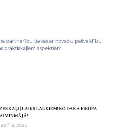
ona partnerību tiekas ar novadu pašvaldību
s praktiskajiem aspektiem.
ZERKAĻI | LAIKS LAUKIEM! KO DARA EIROPA
AIMIŅMĀJĀ?
 aprīlis, 2020.