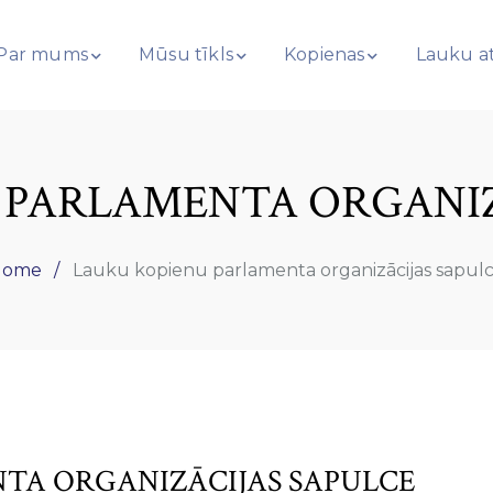
Par mums
Mūsu tīkls
Kopienas
Lauku at
 PARLAMENTA ORGANIZ
Home
Lauku kopienu parlamenta organizācijas sapul
TA ORGANIZĀCIJAS SAPULCE