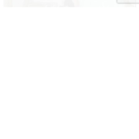
VIDEO STĀSTS | ZAĻĀ ENERĢIJA? TAS
IR IESPĒJAMS!