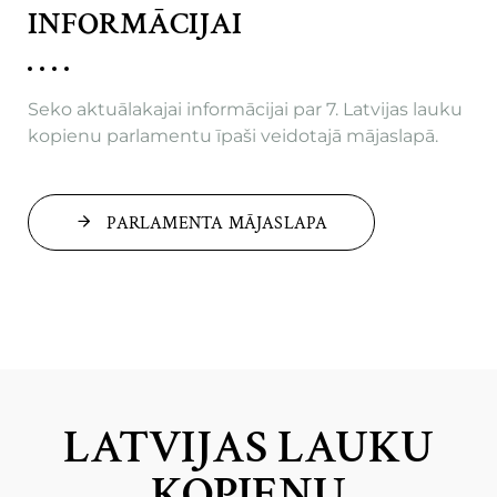
INFORMĀCIJAI
Seko aktuālakajai informācijai par 7. Latvijas lauku
kopienu parlamentu īpaši veidotajā mājaslapā.
PARLAMENTA MĀJASLAPA
LATVIJAS LAUKU
KOPIENU