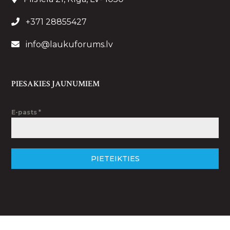
+371 28855427
info@laukuforums.lv
PIESAKIES JAUNUMIEM
E-pasts
*
PIETEIKTIES