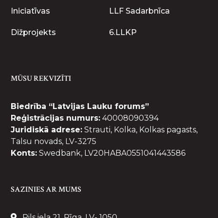
Iniciatīvas
LLF Sadarbnīca
Dižprojekts
6.LLKP
MŪSU REKVIZĪTI
Biedrība “Latvijas Lauku forums”
Reģistrācijas numurs:
40008090394
Juridiskā adrese:
Strauti, Kolka, Kolkas pagasts,
Talsu novads, LV-3275
Konts:
Swedbank, LV20HABA0551041443586
SAZINIES AR MUMS
Pils iela 21, Rīga, LV- 1050