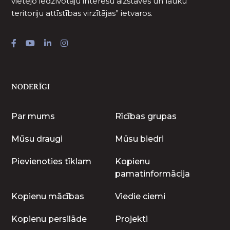
vietējo iedzīvotāju interešu aizstāves un lauku
teritoriju attīstības virzītājas” ietvaros.
NODERĪGI
Par mums
Rīcības grupas
Mūsu draugi
Mūsu biedri
Pievienoties tīklam
Kopienu
pamatinformācija
Kopienu mācības
Viedie ciemi
Kopienu persilāde
Projekti