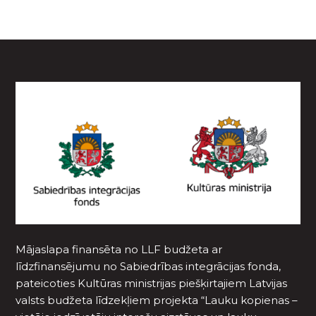
Mājaslapa finansēta no LLF budžeta ar
līdzfinansējumu no Sabiedrības integrācijas fonda,
pateicoties Kultūras ministrijas piešķirtajiem Latvijas
valsts budžeta līdzekļiem projekta “Lauku kopienas –