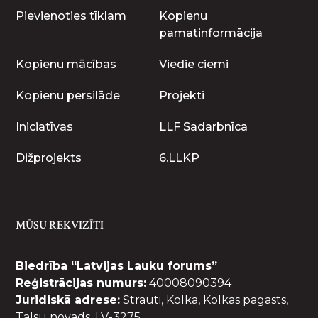
Pievienoties tīklam
Kopienu
pamatinformācija
Kopienu mācības
Viedie ciemi
Kopienu persilāde
Projekti
Iniciatīvas
LLF Sadarbnīca
Dižprojekts
6.LLKP
MŪSU REKVIZĪTI
Biedrība “Latvijas Lauku forums”
Reģistrācijas numurs:
40008090394
Juridiskā adrese:
Strauti, Kolka, Kolkas pagasts,
Talsu novads, LV-3275