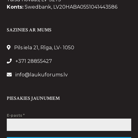
Konts:
Swedbank, LV20HABA0551041443586
SAZINIES AR MUMS
Pils iela 21, Rīga, LV- 1050
+371 28855427
info@laukuforums.lv
PIESAKIES JAUNUMIEM
E-pasts
*