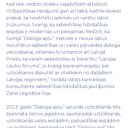
kad tiek veidoti cilvēku vajadzībām atbilstoši
rīcībpolitikas risinājumi, gan arī laikā, kad tie ieviesti
praksē, lai novērtētu sekmes un varētu labot
trūkumus. Svarīgi, ka sabiedrības līdzdalības
iespējas ir modernas un pieejamas. Redzot, ka
Somijā “Dialoga apļu” metode ir nesusi labus
rezultātus sabiedrības un valsts pārvaldes dialoga
veicināšanai, vēlamies to izmantot arī Latvijā.
Prieks, ka varam sadarboties ar biedrību “Latvijas
Lauku forums”, jo kopīgi paveram iespēju par
uzticēšanos diskutēt ar cilvēkiem no dažādiem
Latvijas reģioniem,” norāda Valsts kancelejas
konsultante sabiedrības līdzdalības jautājumos
Zane Legzdiņa-Joja.
2023. gada “Dialoga apļu” sarunās uzticēšanās tiks
šķetināta četros aspektos: savstarpējā uzticēšanās,
uzticēšanās valsts iestādēm, pašvaldības iestādēm
un politiķiem. Septembra laikā “Dialoga apļi” tiks