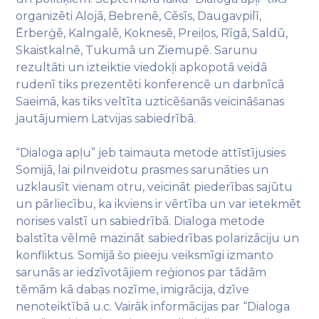
organizēti Alojā, Bebrenē, Cēsīs, Daugavpilī,
Ērberģē, Kalngalē, Koknesē, Preiļos, Rīgā, Saldū,
Skaistkalnē, Tukumā un Ziemupē. Sarunu
rezultāti un izteiktie viedokļi apkopotā veidā
rudenī tiks prezentēti konferencē un darbnīcā
Saeimā, kas tiks veltīta uzticēšanās veicināšanas
jautājumiem Latvijas sabiedrībā.
“Dialoga apļu” jeb taimauta metode attīstījusies
Somijā, lai pilnveidotu prasmes sarunāties un
uzklausīt vienam otru, veicināt piederības sajūtu
un pārliecību, ka ikviens ir vērtība un var ietekmēt
norises valstī un sabiedrībā. Dialoga metode
balstīta vēlmē mazināt sabiedrības polarizāciju un
konfliktus. Somijā šo pieeju veiksmīgi izmanto
sarunās ar iedzīvotājiem reģionos par tādām
tēmām kā dabas nozīme, imigrācija, dzīve
nenoteiktībā u.c. Vairāk informācijas par “Dialoga