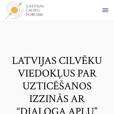
LATVIJAS CILVĒKU
VIEDOKĻUS PAR
UZTICĒŠANOS
IZZINĀS AR
“DIALOGA APĻU”