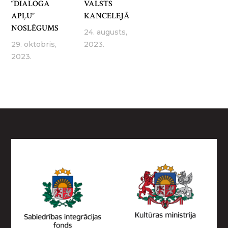
“DIALOGA
VALSTS
APĻU”
KANCELEJĀ
NOSLĒGUMS
24. augusts,
29. oktobris,
2023.
2023.