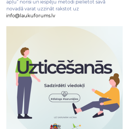
apļu” norisi un iespēju metodi pielietot savā
novadā varat uzzināt rakstot uz
info@laukuforums.lv