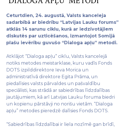
“DIALOGA APĻU” METODI
Ceturtdien, 24. augustā, Valsts kanceleja
sadarbībā ar biedrību “Latvijas Lauku forums”
atklās 14 sarunu ciklu, kurā ar iedzīvotājiem
diskutēs par uzticēšanos, izmantojot Somijā
plašu ievērību guvušo “Dialoga apļu” metodi.
Atklājot “Dialoga apļu” ciklu, Valsts kancelejā
notiks metodes meistarklase, kuru vadīs Fonds
DOTS izpilddirektore Ieva Morica un
administratīvā direktore Egita Prāma, un
piedalīsies valsts pārvaldes un pašvaldību
speciālisti, kas strādā ar sabiedrības līdzdalības
jautājumiem, kā arī Latvijas Lauku foruma biedri
un kopienu pārstāvji no norišu vietām. “Dialoga
apļu” metodes pieredzē dalīsies Fonds DOTS.
“Sabiedrības līdzdalībai ir liela nozīmē gan brīdī,