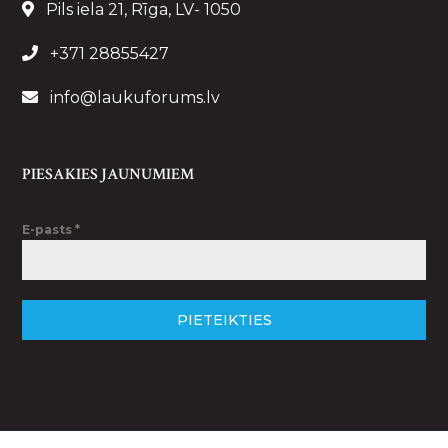
Pils iela 21, Rīga, LV- 1050
+371 28855427
info@laukuforums.lv
PIESAKIES JAUNUMIEM
E-pasts
*
PIETEIKTIES