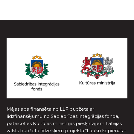
Mājaslapa finansēta no LLF budžeta ar
līdzfinansējumu no Sabiedrības integrācijas fonda,
pateicoties Kultūras ministrijas piešķirtajiem Latvijas
valsts budžeta līdzekļiem projekta “Lauku kopienas –