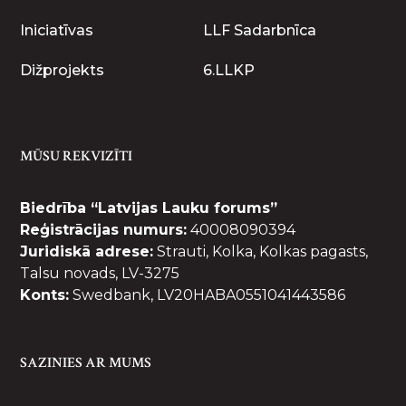
Iniciatīvas
LLF Sadarbnīca
Dižprojekts
6.LLKP
MŪSU REKVIZĪTI
Biedrība “Latvijas Lauku forums”
Reģistrācijas numurs:
40008090394
Juridiskā adrese:
Strauti, Kolka, Kolkas pagasts,
Talsu novads, LV-3275
Konts:
Swedbank, LV20HABA0551041443586
SAZINIES AR MUMS