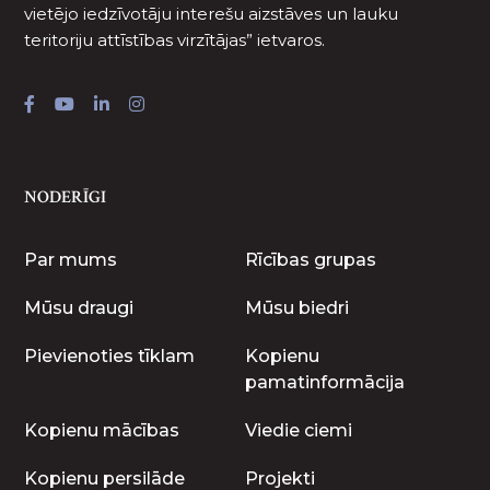
vietējo iedzīvotāju interešu aizstāves un lauku
teritoriju attīstības virzītājas” ietvaros.
NODERĪGI
Par mums
Rīcības grupas
Mūsu draugi
Mūsu biedri
Pievienoties tīklam
Kopienu
pamatinformācija
Kopienu mācības
Viedie ciemi
Kopienu persilāde
Projekti