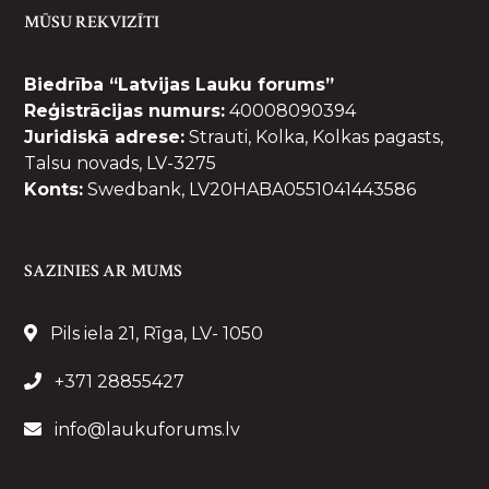
MŪSU REKVIZĪTI
Biedrība “Latvijas Lauku forums”
Reģistrācijas numurs:
40008090394
Juridiskā adrese:
Strauti, Kolka, Kolkas pagasts,
Talsu novads, LV-3275
Konts:
Swedbank, LV20HABA0551041443586
SAZINIES AR MUMS
Pils iela 21, Rīga, LV- 1050
+371 28855427
info@laukuforums.lv