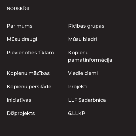
NODERĪGI
Par mums
Rīcības grupas
Mūsu draugi
Mūsu biedri
Pievienoties tīklam
Kopienu
pamatinformācija
Kopienu mācības
Viedie ciemi
Kopienu persilāde
Projekti
Iniciatīvas
LLF Sadarbnīca
Dižprojekts
6.LLKP