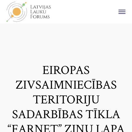
EIROPAS
ZIVSAIMNIECĪBAS
TERITORIJU
SADARBĪBAS TĪKLA
“FARNET” ZIŅU LAPA