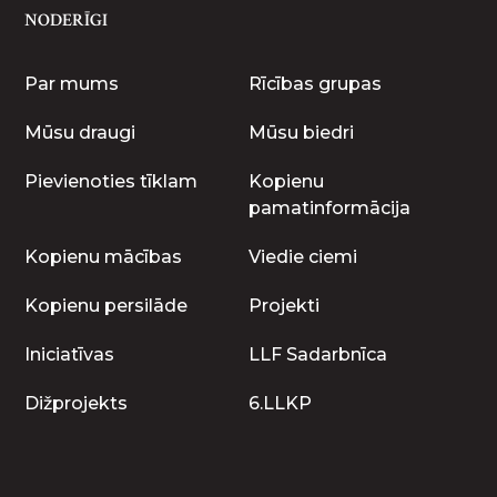
NODERĪGI
Par mums
Rīcības grupas
Mūsu draugi
Mūsu biedri
Pievienoties tīklam
Kopienu
pamatinformācija
Kopienu mācības
Viedie ciemi
Kopienu persilāde
Projekti
Iniciatīvas
LLF Sadarbnīca
Dižprojekts
6.LLKP