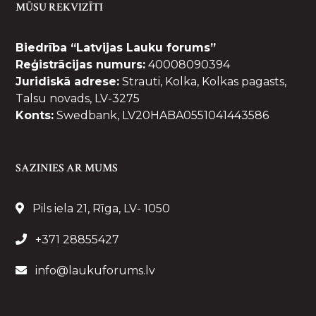
MŪSU REKVIZĪTI
Biedrība “Latvijas Lauku forums”
Reģistrācijas numurs:
40008090394
Juridiskā adrese:
Strauti, Kolka, Kolkas pagasts,
Talsu novads, LV-3275
Konts:
Swedbank, LV20HABA0551041443586
SAZINIES AR MUMS
Pils iela 21, Rīga, LV- 1050
+371 28855427
info@laukuforums.lv