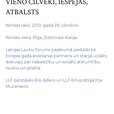
VIENO CILVĒKI, IESPĒJAS,
ATBALSTS
Norises laiks: 2010. gada 28. oktobris
Norises vieta: Rīga, Dzelzceļa stacija;
Latvijas Lauku forums pasākumā piedalās kā
Eiropas gada ieviešanas partneris un stacijā uzsāks
diskusiju par nabadzību un sociālo atstumtību
laukos un pilsētā.
LLF pārstāvēs Āris Ādlers un LLF brīvprātīgā Ilze
Muceniece.