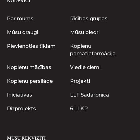
NODERĪGI
Par mums
Rīcības grupas
Mūsu draugi
Mūsu biedri
Pievienoties tīklam
Kopienu
pamatinformācija
Kopienu mācības
Viedie ciemi
Kopienu persilāde
Projekti
Iniciatīvas
LLF Sadarbnīca
Dižprojekts
6.LLKP
MŪSU REKVIZĪTI