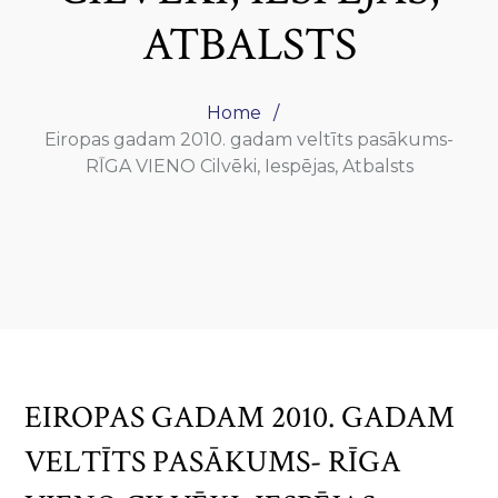
ATBALSTS
Home
Eiropas gadam 2010. gadam veltīts pasākums-
RĪGA VIENO Cilvēki, Iespējas, Atbalsts
EIROPAS GADAM 2010. GADAM
VELTĪTS PASĀKUMS- RĪGA