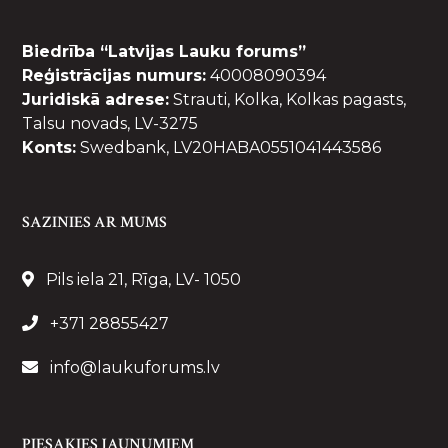
Biedrība “Latvijas Lauku forums”
Reģistrācijas numurs:
40008090394
Juridiskā adrese:
Strauti, Kolka, Kolkas pagasts,
Talsu novads, LV-3275
Konts:
Swedbank, LV20HABA0551041443586
SAZINIES AR MUMS
Pils iela 21, Rīga, LV- 1050
+371 28855427
info@laukuforums.lv
PIESAKIES JAUNUMIEM