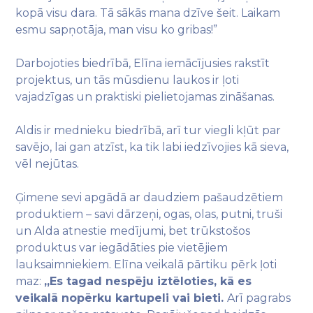
kopā visu dara. Tā sākās mana dzīve šeit. Laikam
esmu sapņotāja, man visu ko gribas!”
Darbojoties biedrībā, Elīna iemācījusies rakstīt
projektus, un tās mūsdienu laukos ir ļoti
vajadzīgas un praktiski pielietojamas zināšanas.
Aldis ir mednieku biedrībā, arī tur viegli kļūt par
savējo, lai gan atzīst, ka tik labi iedzīvojies kā sieva,
vēl nejūtas.
Ģimene sevi apgādā ar daudziem pašaudzētiem
produktiem – savi dārzeņi, ogas, olas, putni, truši
un Alda atnestie medījumi, bet trūkstošos
produktus var iegādāties pie vietējiem
lauksaimniekiem. Elīna veikalā pārtiku pērk ļoti
maz:
„Es tagad nespēju iztēloties, kā es
veikalā nopērku kartupeli vai bieti.
Arī pagrabs