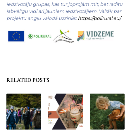
iedzīvotāju grupas, kas tur joprojām mīt, bet radītu
labvēlīgu vidi arī jauniem iedzīvotājiem. Vairāk par
projektu angļu valodā uzziniet
https://polirural.eu/
.
RELATED POSTS