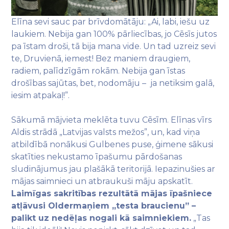
Elīna sevi sauc par brīvdomātāju: „Ai, labi, iešu uz
laukiem. Nebija gan 100% pārliecības, jo Cēsīs jutos
pa īstam droši, tā bija mana vide. Un tad uzreiz sevi
te, Druvienā, iemest! Bez maniem draugiem,
radiem, palīdzīgām rokām. Nebija gan īstas
drošības sajūtas, bet, nodomāju – ja netiksim galā,
iesim atpakaļ!”.
Sākumā mājvieta meklēta tuvu Cēsīm. Elīnas vīrs
Aldis strādā „Latvijas valsts mežos”, un, kad viņa
atbildībā nonākusi Gulbenes puse, ģimene sākusi
skatīties nekustamo īpašumu pārdošanas
sludinājumus jau plašākā teritorijā. Iepazinušies ar
mājas saimnieci un atbraukuši māju apskatīt.
Laimīgas sakritības rezultātā mājas īpašniece
atļāvusi Oldermaņiem „testa braucienu” –
palikt uz nedēļas nogali kā saimniekiem.
„Tas