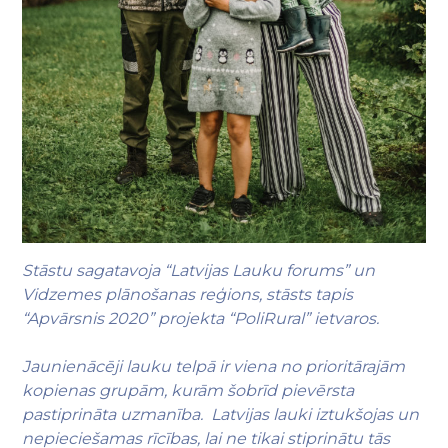
Stāstu sagatavoja “Latvijas Lauku forums” un
Vidzemes plānošanas reģions, stāsts tapis
“Apvārsnis 2020” projekta “PoliRural” ietvaros.
Jaunienācēji lauku telpā ir viena no prioritārajām
kopienas grupām, kurām šobrīd pievērsta
pastiprināta uzmanība. Latvijas lauki iztukšojas un
nepieciešamas rīcības, lai ne tikai stiprinātu tās