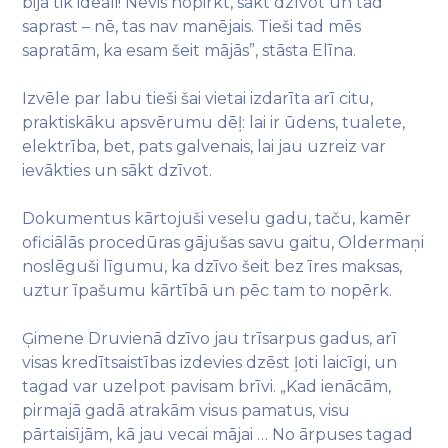
bija tik ideāli! Nevis nopirkt, sākt dzīvot un tad
saprast – nē, tas nav manējais. Tieši tad mēs
sapratām, ka esam šeit mājās”, stāsta Elīna.
Izvēle par labu tieši šai vietai izdarīta arī citu,
praktiskāku apsvērumu dēļ: lai ir ūdens, tualete,
elektrība, bet, pats galvenais, lai jau uzreiz var
ievākties un sākt dzīvot.
Dokumentus kārtojuši veselu gadu, taču, kamēr
oficiālās procedūras gājušas savu gaitu, Oldermaņi
noslēguši līgumu, ka dzīvo šeit bez īres maksas,
uztur īpašumu kārtībā un pēc tam to nopērk.
Ģimene Druvienā dzīvo jau trīsarpus gadus, arī
visas kredītsaistības izdevies dzēst ļoti laicīgi, un
tagad var uzelpot pavisam brīvi. „Kad ienācām,
pirmajā gadā atrakām visus pamatus, visu
pārtaisījām, kā jau vecai mājai … No ārpuses tagad