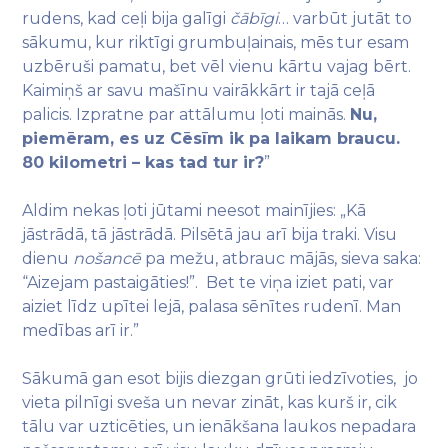
rudens, kad ceļi bija galīgi
čābīgi
… varbūt jutāt to
sākumu, kur riktīgi grumbuļainais, mēs tur esam
uzbēruši pamatu, bet vēl vienu kārtu vajag bērt.
Kaimiņš ar savu mašīnu vairākkārt ir tajā ceļā
palicis. Izpratne par attālumu ļoti mainās.
Nu,
piemēram, es uz Cēsīm ik pa laikam braucu.
80 kilometri – kas tad tur ir?
”
Aldim nekas ļoti jūtami neesot mainījies: „Kā
jāstrādā, tā jāstrādā. Pilsētā jau arī bija traki. Visu
dienu
nošancē
pa mežu, atbrauc mājās, sieva saka:
“Aizejam pastaigāties!”. Bet te viņa iziet pati, var
aiziet līdz upītei lejā, palasa sēnītes rudenī. Man
medības arī ir.”
Sākumā gan esot bijis diezgan grūti iedzīvoties, jo
vieta pilnīgi sveša un nevar zināt, kas kurš ir, cik
tālu var uzticēties, un ienākšana laukos nepadara