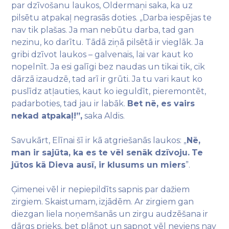
par dzīvošanu laukos, Oldermaņi saka, ka uz
pilsētu atpakaļ negrasās doties. „Darba iespējas te
nav tik plašas. Ja man nebūtu darba, tad gan
nezinu, ko darītu. Tādā ziņā pilsētā ir vieglāk. Ja
gribi dzīvot laukos – galvenais, lai var kaut ko
nopelnīt. Ja esi galīgi bez naudas un tikai tik, cik
dārzā izaudzē, tad arī ir grūti. Ja tu vari kaut ko
puslīdz atļauties, kaut ko ieguldīt, pieremontēt,
padarboties, tad jau ir labāk.
Bet nē, es vairs
nekad atpakaļ!”,
saka Aldis.
Savukārt, Elīnai šī ir kā atgriešanās laukos: „
Nē,
man ir sajūta, ka es te vēl senāk dzīvoju.
Te
jūtos kā Dieva ausī, ir klusums un miers
”.
Ģimenei vēl ir nepiepildīts sapnis par dažiem
zirgiem. Skaistumam, izjādēm. Ar zirgiem gan
diezgan liela noņemšanās un zirgu audzēšana ir
dārgs prieks, bet plānot un sapņot vēl neviens nav