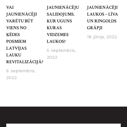
VAI
JAUNIENĀCĒJU
JAUNIENĀCĒJI
JAUNIENĀCĒJI
SALIDOJUMS.
LAUKOS – LĪVA
VARĒTU BŪT
KUR UGUNS
UN RINGOLDS
VIENS NO
KURAS
GRĀPJI
ĶĒDES
VIDZEMES
18. jūnijs, 2022.
POSMIEM
LAUKOS?
LATVIJAS
5. septembris,
LAUKU
2022.
REVITALIZĀCIJĀ?
6. septembris,
2022.