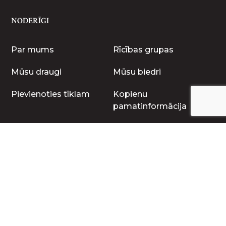
NODERĪGI
Par mums
Rīcības grupas
Mūsu draugi
Mūsu biedri
Pievienoties tīklam
Kopienu
pamatinformācija
Kopienu mācības
Viedie ciemi
Kopienu persilāde
Projekti
Iniciatīvas
LLF Sadarbnīca
Dižprojekts
6.LLKP