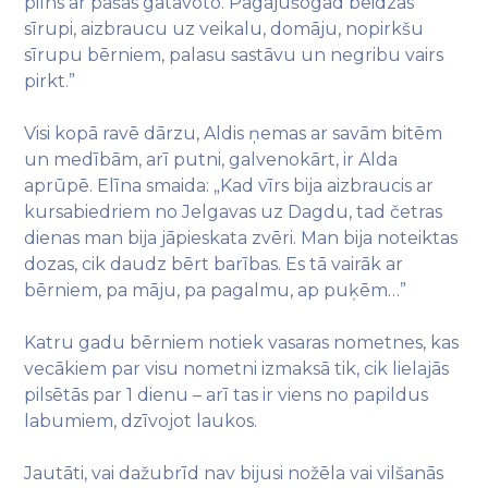
pilns ar pašas gatavoto. Pagājušogad beidzās
sīrupi, aizbraucu uz veikalu, domāju, nopirkšu
sīrupu bērniem, palasu sastāvu un negribu vairs
pirkt.”
Visi kopā ravē dārzu, Aldis ņemas ar savām bitēm
un medībām, arī putni, galvenokārt, ir Alda
aprūpē. Elīna smaida: „Kad vīrs bija aizbraucis ar
kursabiedriem no Jelgavas uz Dagdu, tad četras
dienas man bija jāpieskata zvēri. Man bija noteiktas
dozas, cik daudz bērt barības. Es tā vairāk ar
bērniem, pa māju, pa pagalmu, ap puķēm…”
Katru gadu bērniem notiek vasaras nometnes, kas
vecākiem par visu nometni izmaksā tik, cik lielajās
pilsētās par 1 dienu – arī tas ir viens no papildus
labumiem, dzīvojot laukos.
Jautāti, vai dažubrīd nav bijusi nožēla vai vilšanās