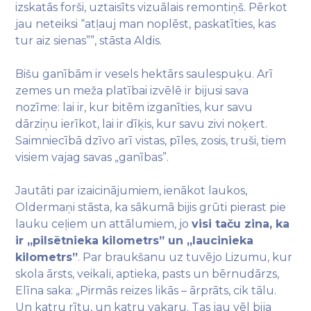
izskatās forši, uztaisīts vizuālais remontiņš. Pērkot
jau neteiksi “atļauj man noplēst, paskatīties, kas
tur aiz sienas””, stāsta Aldis.
Bišu ganībām ir vesels hektārs saulespuķu. Arī
zemes un meža platībai izvēlē ir bijusi sava
nozīme: lai ir, kur bitēm izganīties, kur savu
dārziņu ierīkot, lai ir dīķis, kur savu zivi noķert.
Saimniecībā dzīvo arī vistas, pīles, zosis, truši, tiem
visiem vajag savas „ganības”.
Jautāti par izaicinājumiem, ienākot laukos,
Oldermaņi stāsta, ka sākumā bijis grūti pierast pie
lauku ceļiem un attālumiem, jo
visi taču zina, ka
ir „pilsētnieka kilometrs” un „laucinieka
kilometrs”
. Par braukšanu uz tuvējo Lizumu, kur
skola ārsts, veikali, aptieka, pasts un bērnudārzs,
Elīna saka: „Pirmās reizes likās – ārprāts, cik tālu.
Un katru rītu, un katru vakaru. Tas jau vēl bija