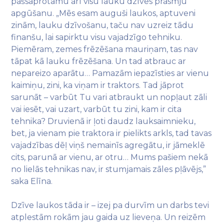
pašsaprotamu arī visu lauku dzīves prasmju
apgūšanu. „Mēs esam auguši laukos, aptuveni
zinām, lauku dzīvošanu, taču nav uzreiz tādu
finanšu, lai sapirktu visu vajadzīgo tehniku.
Piemēram, zemes frēzēšana mauriņam, tas nav
tāpat kā lauku frēzēšana. Un tad atbrauc ar
nepareizo aparātu… Pamazām iepazīsties ar vienu
kaimiņu, zini, ka viņam ir traktors. Tad jāprot
sarunāt – varbūt Tu vari atbraukt un nopļaut zāli
vai iesēt, vai uzart, varbūt tu zini, kam ir cita
tehnika? Druvienā ir ļoti daudz lauksaimnieku,
bet, ja vienam pie traktora ir pielikts arkls, tad tavas
vajadzības dēļ viņš nemainīs agregātu, ir jāmeklē
cits, parunā ar vienu, ar otru… Mums pašiem nekā
no lielās tehnikas nav, ir stumjamais zāles pļāvējs,”
saka Elīna.
Dzīve laukos tāda ir – izej pa durvīm un darbs tevi
atplestām rokām jau gaida uz lieveņa. Un reizēm