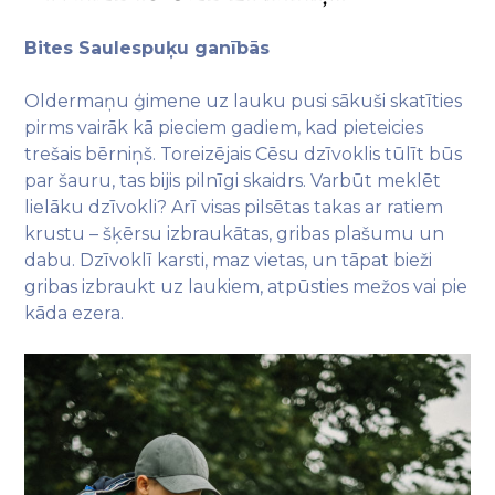
Bites Saulespuķu ganībās
Oldermaņu ģimene uz lauku pusi sākuši skatīties
pirms vairāk kā pieciem gadiem, kad pieteicies
trešais bērniņš. Toreizējais Cēsu dzīvoklis tūlīt būs
par šauru, tas bijis pilnīgi skaidrs. Varbūt meklēt
lielāku dzīvokli? Arī visas pilsētas takas ar ratiem
krustu – šķērsu izbraukātas, gribas plašumu un
dabu. Dzīvoklī karsti, maz vietas, un tāpat bieži
gribas izbraukt uz laukiem, atpūsties mežos vai pie
kāda ezera.