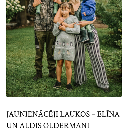
JAUNIENĀCĒJI LAUKOS – ELĪNA
UN ALDIS OLDERMAŅI