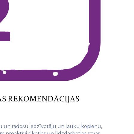
IJAS REKOMENDĀCIJAS
gu un radošu iedzīvotāju un lauku kopienu,
em proaktīvi rīkoties un līdzdarboties savas