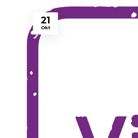
21
Okt