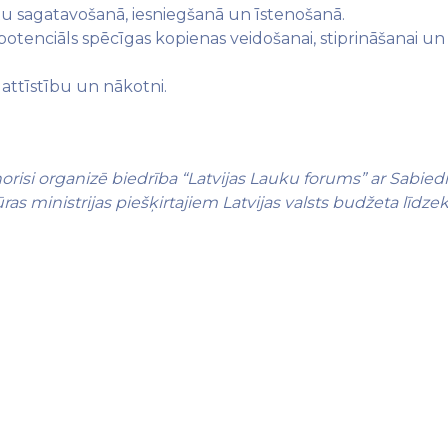
tu sagatavošanā, iesniegšanā un īstenošanā.
potenciāls spēcīgas kopienas veidošanai, stiprināšanai un
attīstību un nākotni.
risi organizē biedrība “Latvijas Lauku forums” ar Sabiedrī
ras ministrijas piešķirtajiem Latvijas valsts budžeta līdze