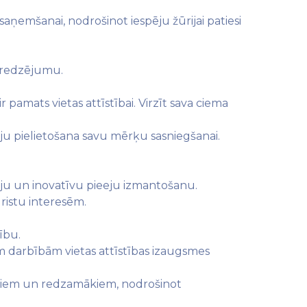
ņemšanai, nodrošinot iespēju žūrijai patiesi
.
s redzējumu.
pamats vietas attīstībai. Virzīt sava ciema
u pielietošana savu mērķu sasniegšanai.
ēju un inovatīvu pieeju izmantošanu.
ristu interesēm.
ību.
m darbībām vietas attīstības izaugsmes
tākiem un redzamākiem, nodrošinot