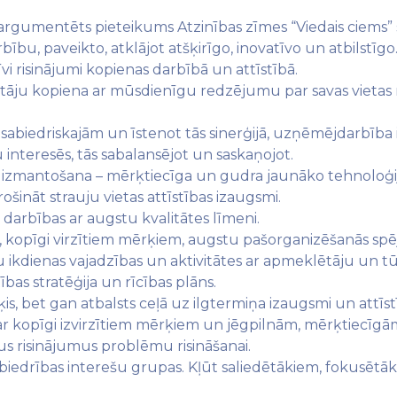
rgumentēts pieteikums Atzinības zīmes “Viedais ciems” sa
bību, paveikto, atklājot atšķirīgo, inovatīvo un atbilstīgo
i risinājumi kopienas darbībā un attīstībā.
īvotāju kopiena ar mūsdienīgu redzējumu par savas vieta
biedriskajām un īstenot tās sinerģijā, uzņēmējdarbība ir 
interesēs, tās sabalansējot un saskaņojot.
 izmantošana – mērķtiecīga un gudra jaunāko tehnoloģij
ošināt strauju vietas attīstības izaugsmi.
s darbības ar augstu kvalitātes līmeni.
m, kopīgi virzītiem mērķiem, augstu pašorganizēšanās sp
u ikdienas vajadzības un aktivitātes ar apmeklētāju un tū
ības stratēģija un rīcības plāns.
s, bet gan atbalsts ceļā uz ilgtermiņa izaugsmi un attīst
r kopīgi izvirzītiem mērķiem un jēgpilnām, mērķtiecīgā
us risinājumus problēmu risināšanai.
sabiedrības interešu grupas. Kļūt saliedētākiem, fokusē