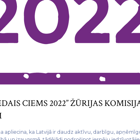
EDAIS CIEMS 2022” ŽŪRIJAS KOMIS
M
 apliecina, ka Latvijā ir daudz aktīvu, darbīgu, apņēmī
īstībā un izaugsmē, tādējādi nodrošinot iespēju iedzīvotāji