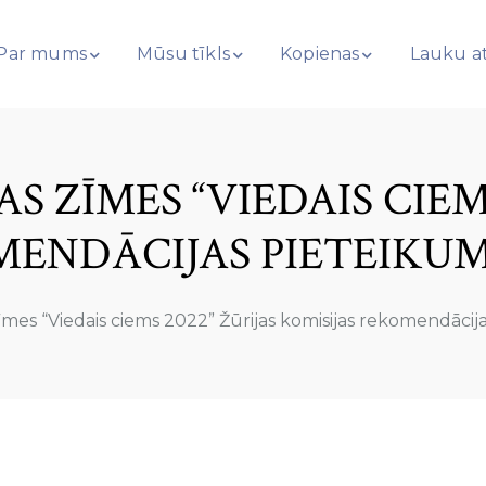
Par mums
Mūsu tīkls
Kopienas
Lauku at
S ZĪMES “VIEDAIS CIEMS
MENDĀCIJAS PIETEIKUM
mes “Viedais ciems 2022” Žūrijas komisijas rekomendācij