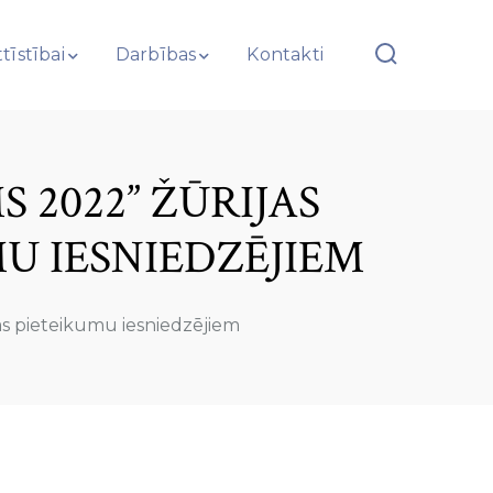
tīstībai
Darbības
Kontakti
 2022” ŽŪRIJAS
U IESNIEDZĒJIEM
as pieteikumu iesniedzējiem