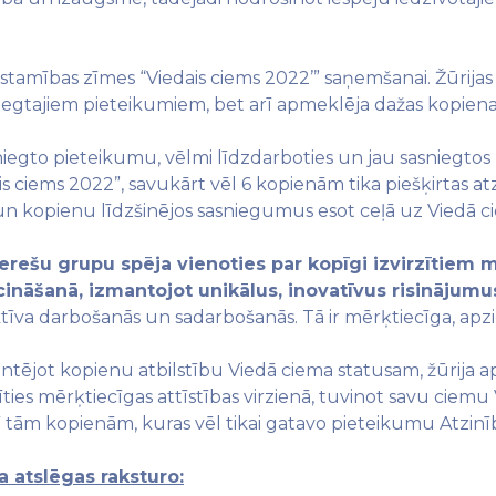
tamības zīmes “Viedais ciems 2022’” saņemšanai. Žūrijas 
sniegtajiem pieteikumiem, bet arī apmeklēja dažas kopiena
esniegto pieteikumu, vēlmi līdzdarboties un jau sasnieg
is ciems 2022”, savukārt vēl 6 kopienām tika piešķirtas a
i un kopienu līdzšinējos sasniegumus esot ceļā uz Viedā
erešu grupu spēja vienoties par kopīgi izvirzītiem
nāšanā, izmantojot unikālus, inovatīvus risinājumus
ktīva darbošanās un sadarbošanās. Tā ir mērķtiecīga, ap
ntējot kopienu atbilstību Viedā ciema statusam, žūrija
zīties mērķtiecīgas attīstības virzienā, tuvinot savu cie
rī tām kopienām, kuras vēl tikai gatavo pieteikumu Atzinī
 atslēgas raksturo: