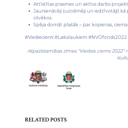
Attīstītas prasmes un aktīvs darbs projek
Jaunienācēji (uzņēmēji un iedzīvotāji) kā 
cilvēkos.
Spēja domāt plašāk – par kopienas, ciema 
#Viedieciemi #Laikslaukiem #NVOfonds2022
Atpazīstamības zīmes “Viedais ciems 2022” no
Kultū
RELATED POSTS