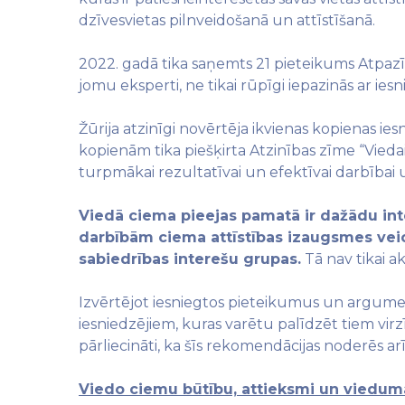
dzīvesvietas pilnveidošanā un attīstīšanā.
2022. gadā tika saņemts 21 pieteikums Atpazīs
jomu eksperti, ne tikai rūpīgi iepazinās ar ie
Žūrija atzinīgi novērtēja ikvienas kopienas i
kopienām tika piešķirta Atzinības zīme “Vieda
turpmākai rezultatīvai un efektīvai darbība
Viedā ciema pieejas pamatā ir dažādu int
darbībām ciema attīstības izaugsmes veici
sabiedrības interešu grupas.
Tā nav tikai a
Izvērtējot iesniegtos pieteikumus un argume
iesniedzējiem, kuras varētu palīdzēt tiem vir
pārliecināti, ka šīs rekomendācijas noderēs a
Viedo ciemu būtību, attieksmi un vieduma