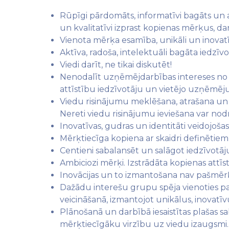
Rūpīgi pārdomāts, informatīvi bagāts un a
un kvalitatīvi izprast kopienas mērķus, dar
Vienota mērķa esamība, unikāli un inovatīv
Aktīva, radoša, intelektuāli bagāta iedz
Viedi darīt, ne tikai diskutēt!
Nenodalīt uzņēmējdarbības intereses no sa
attīstību iedzīvotāju un vietējo uzņēmēju 
Viedu risinājumu meklēšana, atrašana un
Nereti viedu risinājumu ieviešana var nodr
Inovatīvas, gudras un identitāti veidojoša
Mērķtiecīga kopiena ar skaidri definētie
Centieni sabalansēt un salāgot iedzīvotāj
Ambiciozi mērķi. Izstrādāta kopienas attīst
Inovācijas un to izmantošana nav pašmērķi
Dažādu interešu grupu spēja vienoties pa
veicināšanā, izmantojot unikālus, inovatīv
Plānošanā un darbībā iesaistītas plašas 
mērķtiecīgāku virzību uz viedu izaugsmi.