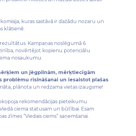
komisija, kuras sastāvā ir dažādu nozaru un
s klātienē.
tos rezultātus. Kampaņas noslēgumā 6
tzinība, novērtējot kopienu potenciālu
 ciema nosaukumu.
 mērķiem un jēgpilnām, mērķtiecīgām
 problēmu risināšanai un iesaistot plašas
zināta, plānota un redzama vietas izaugsme!
 apkopoja rekomendācijas pieteikumu
mu Viedā ciema statusam un būtībai. Esam
bas zīmes “Viedais ciems” saņemšanai.