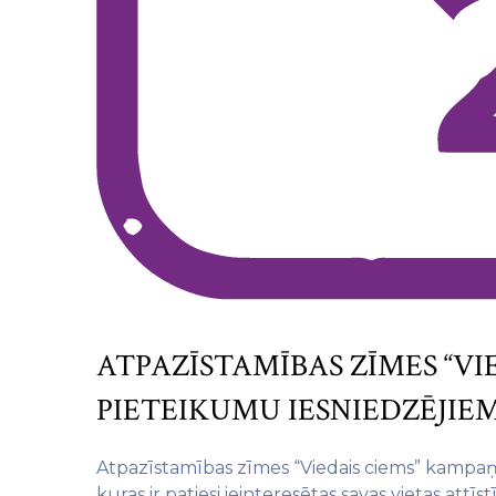
ATPAZĪSTAMĪBAS ZĪMES “VI
PIETEIKUMU IESNIEDZĒJIE
Atpazīstamības zīmes “Viedais ciems” kampaņa
kuras ir patiesi ieinteresētas savas vietas att