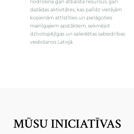
nodrošina gan atbalsta resursus, gan
dažādas aktivitātes, kas palīdz vietējām
kopienām attīstīties un pielāgoties
mainīgajiem apstākļiem, sekmējot
dzīvotspējīgas un saliedētas sabiedrības
veidošanos Latvijā.
MŪSU INICIATĪVAS