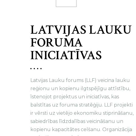
LATVIJAS LAUKU
FORUMA
INICIATĪVAS
Latvijas Lauku forums (LLF) veicina lauku
reģionu un kopienu ilgtspējīgu attīstību,
īstenojot projektus un iniciatīvas, kas
balstītas uz foruma stratēģiju. LLF projekti
ir vērsti uz vietējo ekonomiku stiprināšanu,
sabiedrības līdzdalības veicināšanu un
kopienu kapacitātes celšanu. Organizācija